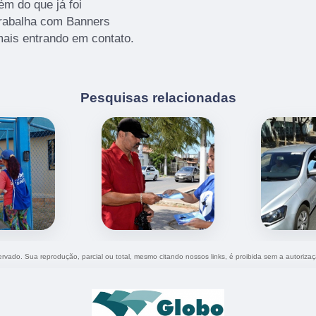
m do que já foi
rabalha com Banners
mais entrando em contato.
Pesquisas relacionadas
servado. Sua reprodução, parcial ou total, mesmo citando nossos links, é proibida sem a autoriza