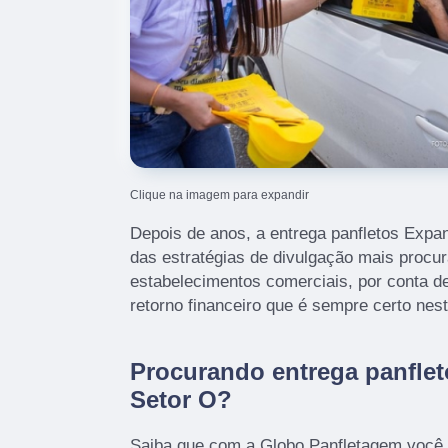
Clique na imagem para expandir
Depois de anos, a entrega panfletos Expa
das estratégias de divulgação mais procu
estabelecimentos comerciais, por conta d
retorno financeiro que é sempre certo nes
Procurando entrega panfle
Setor O?
Saiba que com a Globo Panfletagem você