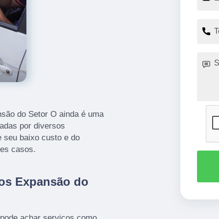
nsão do Setor O ainda é uma
radas por diversos
e seu baixo custo e do
tes casos.
tos Expansão do
 pode achar serviços como