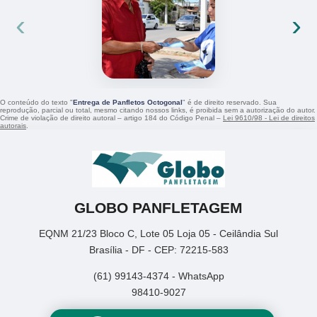
‹
›
O conteúdo do texto "
Entrega de Panfletos Octogonal
" é de direito reservado. Sua
reprodução, parcial ou total, mesmo citando nossos links, é proibida sem a autorização do autor.
Crime de violação de direito autoral – artigo 184 do Código Penal –
Lei 9610/98 - Lei de direitos
autorais
.
GLOBO PANFLETAGEM
EQNM 21/23 Bloco C, Lote 05 Loja 05 - Ceilândia Sul
Brasília - DF - CEP: 72215-583
(61) 99143-4374 - WhatsApp
98410-9027