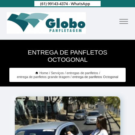
(61) 99143-4374 - WhatsApp
ENTREGA DE PANFLETOS
OCTOGONAL
Home
Serviços
entregas de panfletos
entrega de panfletos grande tiragem
entrega de panfletos Octogonal