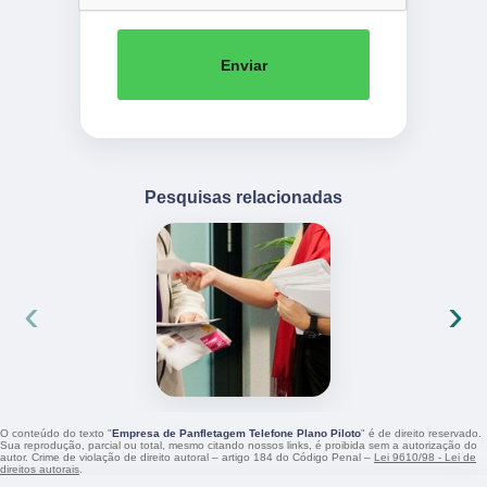
Enviar
Pesquisas relacionadas
‹
›
O conteúdo do texto "
Empresa de Panfletagem Telefone Plano Piloto
" é de direito reservado.
Sua reprodução, parcial ou total, mesmo citando nossos links, é proibida sem a autorização do
autor. Crime de violação de direito autoral – artigo 184 do Código Penal –
Lei 9610/98 - Lei de
direitos autorais
.