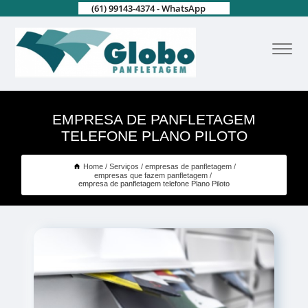
(61) 99143-4374 - WhatsApp
EMPRESA DE PANFLETAGEM
TELEFONE PLANO PILOTO
Home
Serviços
empresas de panfletagem
empresas que fazem panfletagem
empresa de panfletagem telefone Plano Piloto