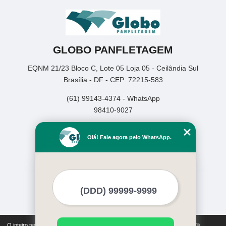
GLOBO PANFLETAGEM
EQNM 21/23 Bloco C, Lote 05 Loja 05 - Ceilândia Sul
Brasília - DF - CEP: 72215-583
(61) 99143-4374 - WhatsApp
98410-9027
Home
Olá! Fale agora pelo WhatsApp.
Empresa
Missão
Serviços
Contato
Mapa do site
Mais Serviços
O inteiro teor deste site está sujeito à proteção de direitos autorais. Copyright©