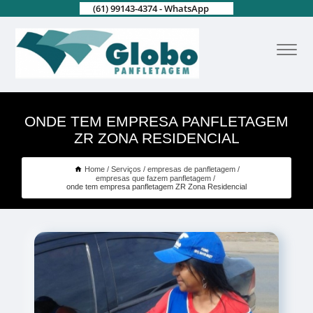
(61) 99143-4374 - WhatsApp
ONDE TEM EMPRESA PANFLETAGEM
ZR ZONA RESIDENCIAL
Home
Serviços
empresas de panfletagem
empresas que fazem panfletagem
onde tem empresa panfletagem ZR Zona Residencial