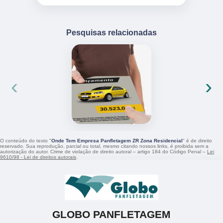
Pesquisas relacionadas
‹
›
O conteúdo do texto "
Onde Tem Empresa Panfletagem ZR Zona Residencial
" é de direito
reservado. Sua reprodução, parcial ou total, mesmo citando nossos links, é proibida sem a
autorização do autor. Crime de violação de direito autoral – artigo 184 do Código Penal –
Lei
9610/98 - Lei de direitos autorais
.
GLOBO PANFLETAGEM