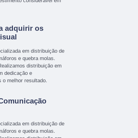
estimento considerável em
a adquirir os
isual
ializada em distribuição de
emáforos e quebra molas.
ealizamos distribuição em
om dedicação e
s o melhor resultado.
 Comunicação
ializada em distribuição de
emáforos e quebra molas.