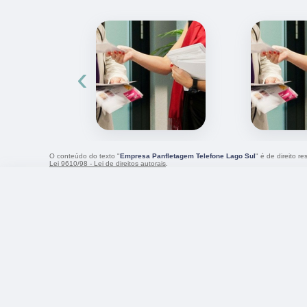
‹
O conteúdo do texto "
Empresa Panfletagem Telefone Lago Sul
" é de direito r
Lei 9610/98 - Lei de direitos autorais
.