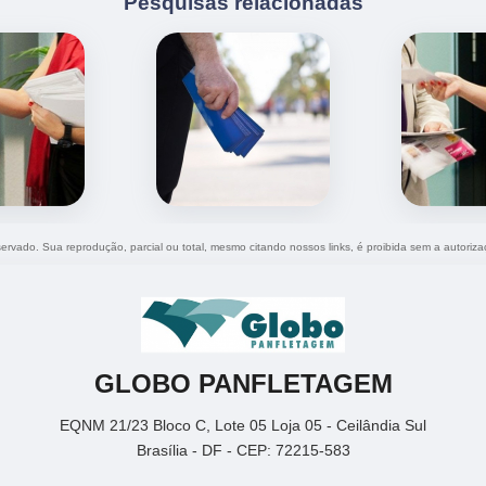
Pesquisas relacionadas
eservado. Sua reprodução, parcial ou total, mesmo citando nossos links, é proibida sem a autoriza
GLOBO PANFLETAGEM
EQNM 21/23 Bloco C, Lote 05 Loja 05 - Ceilândia Sul
Brasília - DF - CEP: 72215-583