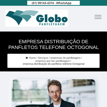
(61) 99143-4374 - WhatsApp
EMPRESA DISTRIBUIÇÃO DE
PANFLETOS TELEFONE OCTOGONAL
Home
Serviços
empresas de panfletagem
empresa que faz panfletagem
empresa distribuição de panfletos telefone Octogonal