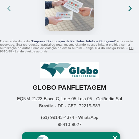
‹
›
O conteúdo do texto "
Empresa Distribuição de Panfletos Telefone Octogonal
" é de direito
reservado. Sua reprodução, parcial ou total, mesmo citando nossos links, é proibida sem a
autorização do autor. Crime de violação de direito autoral – artigo 184 do Código Penal –
Lei
9610/98 - Lei de direitos autorais
.
GLOBO PANFLETAGEM
EQNM 21/23 Bloco C, Lote 05 Loja 05 - Ceilândia Sul
Brasília - DF - CEP: 72215-583
(61) 99143-4374 - WhatsApp
98410-9027
Home