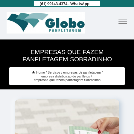
(61) 99143-4374 - WhatsApp
EMPRESAS QUE FAZEM
PANFLETAGEM SOBRADINHO
Home
Serviços
empresas de panfletagem
empresa distribuição de panfletos
empresas que fazem panfletagem Sobradinho