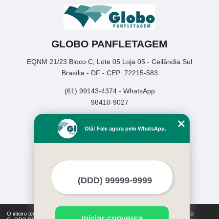
GLOBO PANFLETAGEM
EQNM 21/23 Bloco C, Lote 05 Loja 05 - Ceilândia Sul
Brasília - DF - CEP: 72215-583
(61) 99143-4374 - WhatsApp
98410-9027
Home
Olá! Fale agora pelo WhatsApp.
Empresa
Missão
Serviços
Contato
Mapa do site
Mais Serviços
O inteiro teor deste site está sujeito à proteção de direitos autorais. Copyright©
Iniciar conversa