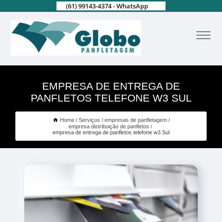
(61) 99143-4374 - WhatsApp
EMPRESA DE ENTREGA DE
PANFLETOS TELEFONE W3 SUL
Home
Serviços
empresas de panfletagem
empresa distribuição de panfletos
empresa de entrega de panfletos telefone w3 Sul