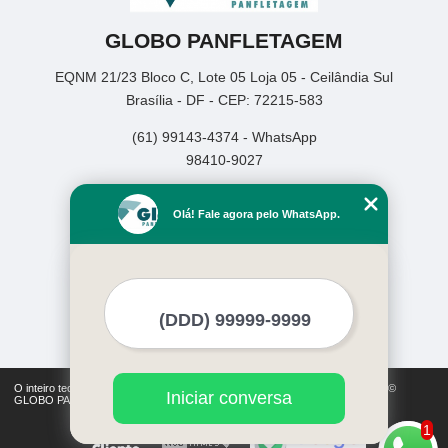
GLOBO PANFLETAGEM
EQNM 21/23 Bloco C, Lote 05 Loja 05 - Ceilândia Sul
Brasília - DF - CEP: 72215-583
(61) 99143-4374 - WhatsApp
98410-9027
Home
Olá! Fale agora pelo WhatsApp.
Empresa
Missão
Serviços
Contato
Mapa do site
Mais Serviços
O inteiro teor deste site está sujeito à proteção de direitos autorais. Copyright©
Iniciar conversa
GLOBO PANFLETAGEM (Lei 9610 de 19/02/1998)
1