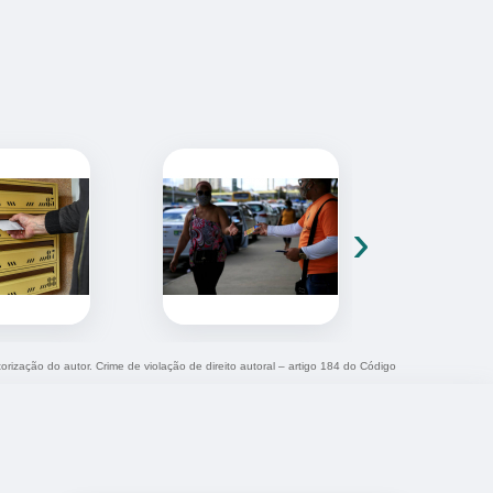
›
torização do autor. Crime de violação de direito autoral – artigo 184 do Código