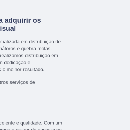
a adquirir os
isual
ializada em distribuição de
emáforos e quebra molas.
ealizamos distribuição em
om dedicação e
s o melhor resultado.
tros serviços de
celente e qualidade. Com um
remos o prazer de sanar suas