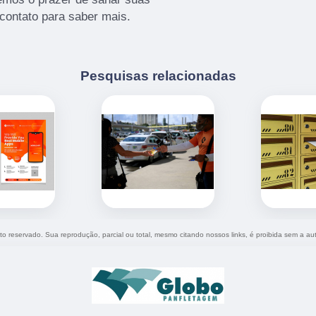
 contato para saber mais.
Pesquisas relacionadas
eito reservado. Sua reprodução, parcial ou total, mesmo citando nossos links, é proibida sem a au