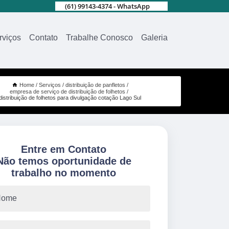
(61) 99143-4374 - WhatsApp
rviços
Contato
Trabalhe Conosco
Galeria
Home
Serviços
distribuição de panfletos
empresa de serviço de distribuição de folhetos
distribuição de folhetos para divulgação cotação Lago Sul
Entre em Contato
Não temos oportunidade de
trabalho no momento