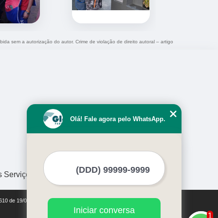
bida sem a autorização do autor. Crime de violação de direito autoral – artigo
Olá! Fale agora pelo WhatsApp.
s Serviços
9610 de 19/02/1998)
Iniciar conversa
1