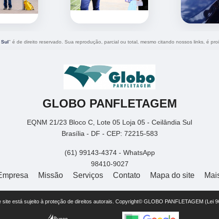
 Sul
" é de direito reservado. Sua reprodução, parcial ou total, mesmo citando nossos links, é proi
GLOBO PANFLETAGEM
EQNM 21/23 Bloco C, Lote 05 Loja 05 - Ceilândia Sul
Brasília - DF - CEP: 72215-583
(61) 99143-4374 - WhatsApp
98410-9027
Empresa
Missão
Serviços
Contato
Mapa do site
Mai
te site está sujeito à proteção de direitos autorais. Copyright© GLOBO PANFLETAGEM (Lei 