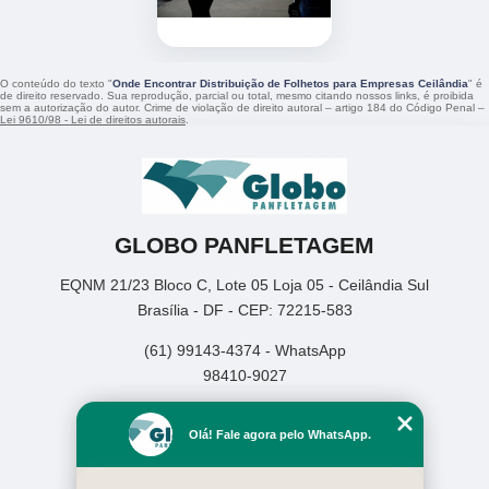
O conteúdo do texto "
Onde Encontrar Distribuição de Folhetos para Empresas Ceilândia
" é
de direito reservado. Sua reprodução, parcial ou total, mesmo citando nossos links, é proibida
sem a autorização do autor. Crime de violação de direito autoral – artigo 184 do Código Penal –
Lei 9610/98 - Lei de direitos autorais
.
GLOBO PANFLETAGEM
EQNM 21/23 Bloco C, Lote 05 Loja 05 - Ceilândia Sul
Brasília - DF - CEP: 72215-583
(61) 99143-4374 - WhatsApp
98410-9027
Home
Olá! Fale agora pelo WhatsApp.
Empresa
Missão