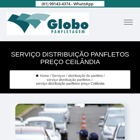
(61) 99143-4374 - WhatsApp
SERVIÇO DISTRIBUIÇÃO PANFLETOS
PREÇO CEILÂNDIA
Home
Serviços
distribuição de panfleto
serviço distribuição panfletos
serviço distribuição panfletos preço Ceilândia