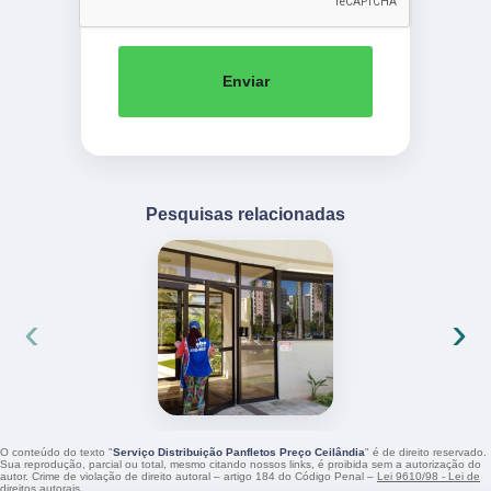
Enviar
Pesquisas relacionadas
‹
›
O conteúdo do texto "
Serviço Distribuição Panfletos Preço Ceilândia
" é de direito reservado.
Sua reprodução, parcial ou total, mesmo citando nossos links, é proibida sem a autorização do
autor. Crime de violação de direito autoral – artigo 184 do Código Penal –
Lei 9610/98 - Lei de
direitos autorais
.