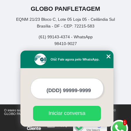
GLOBO PANFLETAGEM
EQNM 21/23 Bloco C, Lote 05 Loja 05 - Ceilândia Sul
Brasília - DF - CEP: 72215-583
(61) 99143-4374 - WhatsApp
98410-9027
Home
Olá! Fale agora pelo WhatsApp.
Empresa
Missão
Serviços
Contato
Mapa do site
Mais Serviços
O inteiro teor deste site está sujeito à proteção de direitos autorais. Copyright©
Iniciar conversa
GLOBO PANFLETAGEM (Lei 9610 de 19/02/1998)
1