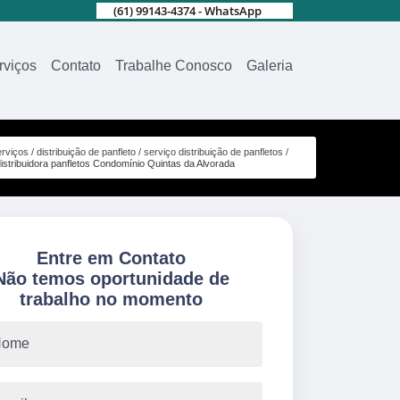
(61) 99143-4374 - WhatsApp
rviços
Contato
Trabalhe Conosco
Galeria
rviços
distribuição de panfleto
serviço distribuição de panfletos
distribuidora panfletos Condomínio Quintas da Alvorada
Entre em Contato
Não temos oportunidade de
trabalho no momento