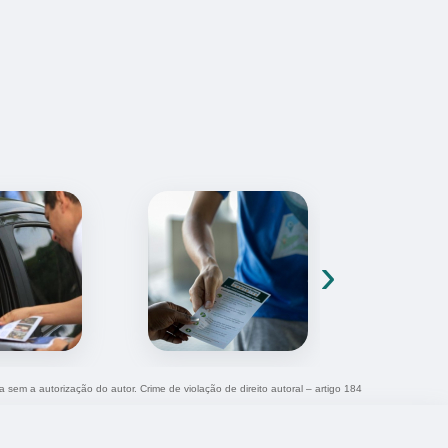
›
a sem a autorização do autor. Crime de violação de direito autoral – artigo 184