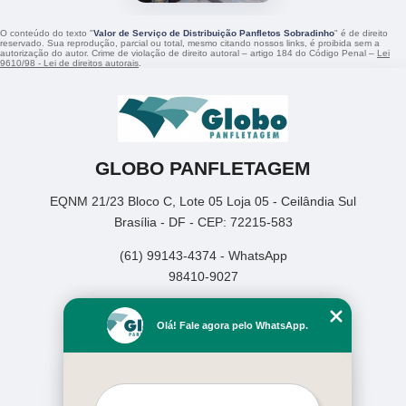
O conteúdo do texto "
Valor de Serviço de Distribuição Panfletos Sobradinho
" é de direito
reservado. Sua reprodução, parcial ou total, mesmo citando nossos links, é proibida sem a
autorização do autor. Crime de violação de direito autoral – artigo 184 do Código Penal –
Lei
9610/98 - Lei de direitos autorais
.
GLOBO PANFLETAGEM
EQNM 21/23 Bloco C, Lote 05 Loja 05 - Ceilândia Sul
Brasília - DF - CEP: 72215-583
(61) 99143-4374 - WhatsApp
98410-9027
Home
Olá! Fale agora pelo WhatsApp.
Empresa
Missão
Serviços
Contato