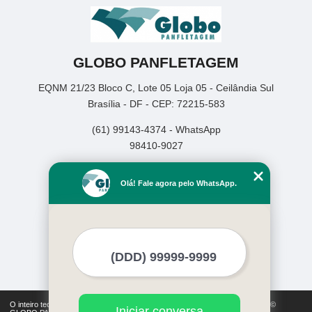
GLOBO PANFLETAGEM
EQNM 21/23 Bloco C, Lote 05 Loja 05 - Ceilândia Sul
Brasília - DF - CEP: 72215-583
(61) 99143-4374 - WhatsApp
98410-9027
Home
Olá! Fale agora pelo WhatsApp.
Empresa
Missão
Serviços
Contato
Mapa do site
Mais Serviços
O inteiro teor deste site está sujeito à proteção de direitos autorais. Copyright©
Iniciar conversa