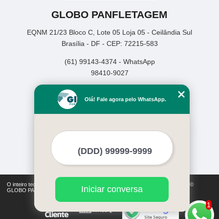
GLOBO PANFLETAGEM
EQNM 21/23 Bloco C, Lote 05 Loja 05 - Ceilândia Sul
Brasília - DF - CEP: 72215-583
(61) 99143-4374 - WhatsApp
98410-9027
Home
Olá! Fale agora pelo WhatsApp.
Empresa
Missão
Serviços
Contato
Mapa do site
Mais Serviços
O inteiro teor deste site está sujeito à proteção de direitos autorais. Copyright©
Iniciar conversa
GLOBO PANFLETAGEM (Lei 9610 de 19/02/1998)
1