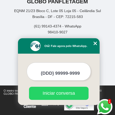
GLOBO PANFLETAGEM
EQNM 21/23 Bloco C, Lote 05 Loja 05 - Ceilândia Sul
Brasília - DF - CEP: 72215-583
(61) 99143-4374 - WhatsApp
98410-9027
Home
Olá! Fale agora pelo WhatsApp.
Empresa
Missão
Serviços
Contato
Mapa do site
Mais Serviços
O inteiro teor deste site está sujeito à proteção de direitos autorais. Copyright©
Iniciar conversa
GLOBO PANFLETAGEM (Lei 9610 de 19/02/1998)
1