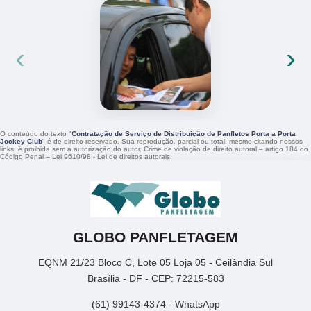
‹
›
O conteúdo do texto "
Contratação de Serviço de Distribuição de Panfletos Porta a Porta
Jockey Club
" é de direito reservado. Sua reprodução, parcial ou total, mesmo citando nossos
links, é proibida sem a autorização do autor. Crime de violação de direito autoral – artigo 184 do
Código Penal –
Lei 9610/98 - Lei de direitos autorais
.
GLOBO PANFLETAGEM
EQNM 21/23 Bloco C, Lote 05 Loja 05 - Ceilândia Sul
Brasília - DF - CEP: 72215-583
(61) 99143-4374 - WhatsApp