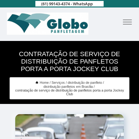
(61) 99143-4374 - WhatsApp
CONTRATAÇÃO DE SERVIÇO DE
DISTRIBUIÇÃO DE PANFLETOS
PORTA A PORTA JOCKEY CLUB
Home
Serviços
distribuição de panfleto
distribuição panfletos em Brasília
contratação de serviço de distribuição de panfletos porta a porta Jockey
Club