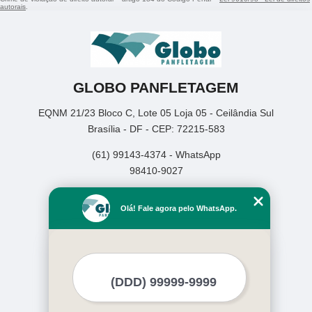
autorais
.
GLOBO PANFLETAGEM
EQNM 21/23 Bloco C, Lote 05 Loja 05 - Ceilândia Sul
Brasília - DF - CEP: 72215-583
(61) 99143-4374 - WhatsApp
98410-9027
Home
Olá! Fale agora pelo WhatsApp.
Empresa
Missão
Serviços
Contato
Mapa do site
Mais Serviços