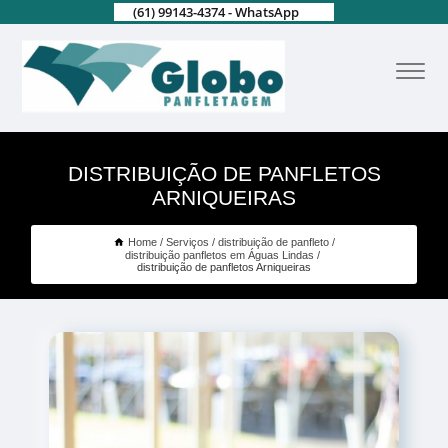
(61) 99143-4374 - WhatsApp
DISTRIBUIÇÃO DE PANFLETOS
ARNIQUEIRAS
Home
Serviços
distribuição de panfleto
distribuição panfletos em Águas Lindas
distribuição de panfletos Arniqueiras