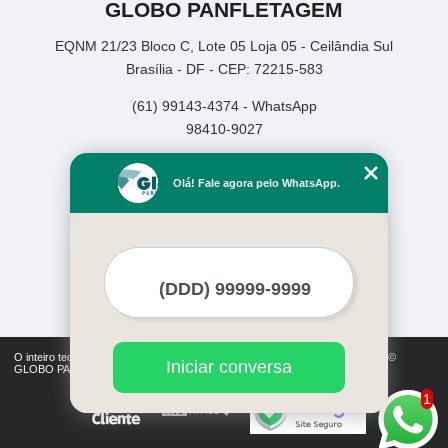
GLOBO PANFLETAGEM
EQNM 21/23 Bloco C, Lote 05 Loja 05 - Ceilândia Sul
Brasília - DF - CEP: 72215-583
(61) 99143-4374 - WhatsApp
98410-9027
Home
Olá! Fale agora pelo WhatsApp.
Empresa
Missão
Serviços
Contato
Mapa do site
Mais Serviços
O inteiro teor deste site está sujeito à proteção de direitos autorais. Copyright©
Iniciar conversa
GLOBO PANFLETAGEM (Lei 9610 de 19/02/1998)
1