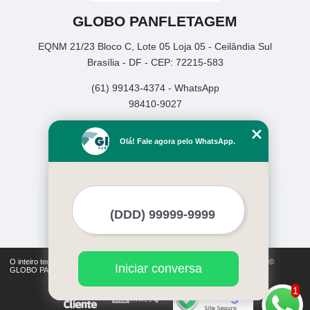
GLOBO PANFLETAGEM
EQNM 21/23 Bloco C, Lote 05 Loja 05 - Ceilândia Sul
Brasília - DF - CEP: 72215-583
(61) 99143-4374 - WhatsApp
98410-9027
Home
Olá! Fale agora pelo WhatsApp.
Empresa
Missão
Serviços
Contato
Mapa do site
Mais Serviços
O inteiro teor deste site está sujeito à proteção de direitos autorais. Copyright©
Iniciar conversa
GLOBO PANFLETAGEM (Lei 9610 de 19/02/1998)
1