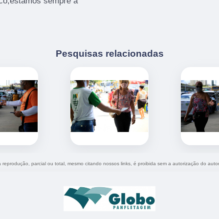
osco,estamos sempre a
Pesquisas relacionadas
a reprodução, parcial ou total, mesmo citando nossos links, é proibida sem a autorização do auto