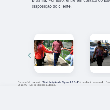
Brasília. Por isso, entre em contato con
disposição do cliente.
‹
O conteúdo do texto "
Distribuição de Flyers L2 Sul
" é de direito reservado. Su
9610/98 - Lei de direitos autorais
.