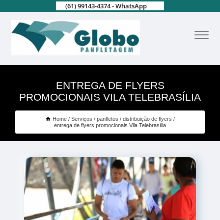
(61) 99143-4374 - WhatsApp
ENTREGA DE FLYERS
PROMOCIONAIS VILA TELEBRASÍLIA
Home
Serviços
panfletos
distribuição de flyers
entrega de flyers promocionais Vila Telebrasília