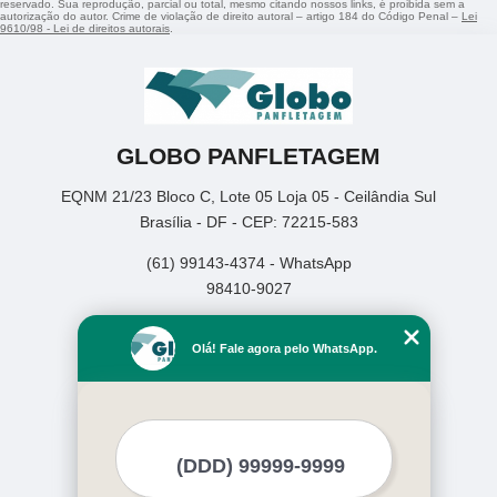
reservado. Sua reprodução, parcial ou total, mesmo citando nossos links, é proibida sem a
autorização do autor. Crime de violação de direito autoral – artigo 184 do Código Penal –
Lei
9610/98 - Lei de direitos autorais
.
GLOBO PANFLETAGEM
EQNM 21/23 Bloco C, Lote 05 Loja 05 - Ceilândia Sul
Brasília - DF - CEP: 72215-583
(61) 99143-4374 - WhatsApp
98410-9027
Home
Olá! Fale agora pelo WhatsApp.
Empresa
Missão
Serviços
Contato
Mapa do site
Mais Serviços