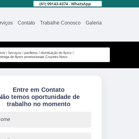
(61) 99143-4374 - WhatsApp
rviços
Contato
Trabalhe Conosco
Galeria
ome
Serviços
panfletos
distribuição de flyers
ntrega de flyers promocionais Cruzeiro Novo
Entre em Contato
Não temos oportunidade de
trabalho no momento