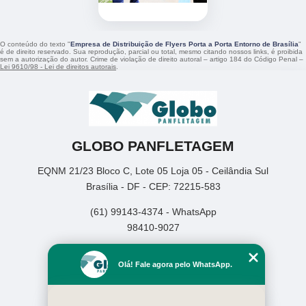
O conteúdo do texto "
Empresa de Distribuição de Flyers Porta a Porta Entorno de Brasília
"
é de direito reservado. Sua reprodução, parcial ou total, mesmo citando nossos links, é proibida
sem a autorização do autor. Crime de violação de direito autoral – artigo 184 do Código Penal –
Lei 9610/98 - Lei de direitos autorais
.
GLOBO PANFLETAGEM
EQNM 21/23 Bloco C, Lote 05 Loja 05 - Ceilândia Sul
Brasília - DF - CEP: 72215-583
(61) 99143-4374 - WhatsApp
98410-9027
Home
Olá! Fale agora pelo WhatsApp.
Empresa
Missão
Serviços