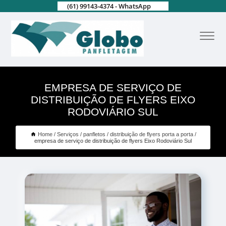
(61) 99143-4374 - WhatsApp
EMPRESA DE SERVIÇO DE
DISTRIBUIÇÃO DE FLYERS EIXO
RODOVIÁRIO SUL
Home
Serviços
panfletos
distribuição de flyers porta a porta
empresa de serviço de distribuição de flyers Eixo Rodoviário Sul