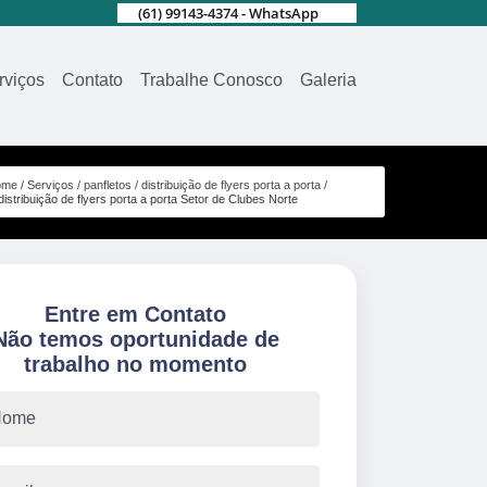
(61) 99143-4374 - WhatsApp
rviços
Contato
Trabalhe Conosco
Galeria
ome
Serviços
panfletos
distribuição de flyers porta a porta
distribuição de flyers porta a porta Setor de Clubes Norte
Entre em Contato
Não temos oportunidade de
trabalho no momento