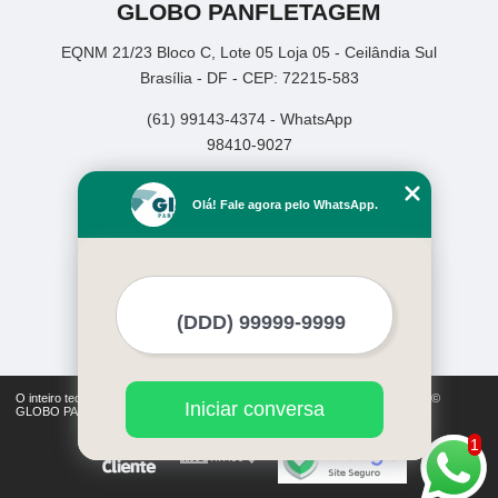
GLOBO PANFLETAGEM
EQNM 21/23 Bloco C, Lote 05 Loja 05 - Ceilândia Sul
Brasília - DF - CEP: 72215-583
(61) 99143-4374 - WhatsApp
98410-9027
Home
Olá! Fale agora pelo WhatsApp.
Empresa
Missão
Serviços
Contato
Mapa do site
Mais Serviços
O inteiro teor deste site está sujeito à proteção de direitos autorais. Copyright©
Iniciar conversa
GLOBO PANFLETAGEM (Lei 9610 de 19/02/1998)
1