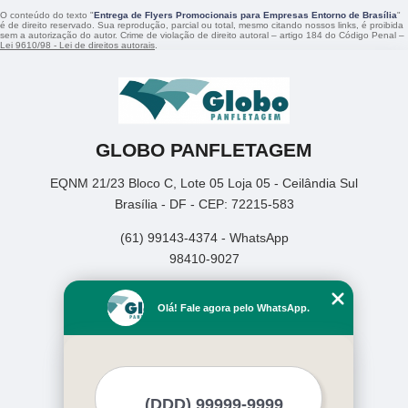
O conteúdo do texto "
Entrega de Flyers Promocionais para Empresas Entorno de Brasília
"
é de direito reservado. Sua reprodução, parcial ou total, mesmo citando nossos links, é proibida
sem a autorização do autor. Crime de violação de direito autoral – artigo 184 do Código Penal –
Lei 9610/98 - Lei de direitos autorais
.
GLOBO PANFLETAGEM
EQNM 21/23 Bloco C, Lote 05 Loja 05 - Ceilândia Sul
Brasília - DF - CEP: 72215-583
(61) 99143-4374 - WhatsApp
98410-9027
Home
Olá! Fale agora pelo WhatsApp.
Empresa
Missão
Serviços
Contato
Mapa do site