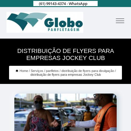
(61) 99143-4374 - WhatsApp
DISTRIBUIÇÃO DE FLYERS PARA
EMPRESAS JOCKEY CLUB
Home
Serviços
panfletos
distribuição de flyers para divulgação
distribuição de flyers para empresas Jockey Club