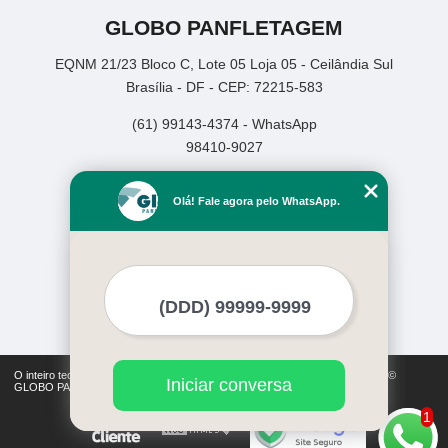
GLOBO PANFLETAGEM
EQNM 21/23 Bloco C, Lote 05 Loja 05 - Ceilândia Sul
Brasília - DF - CEP: 72215-583
(61) 99143-4374 - WhatsApp
98410-9027
Home
Olá! Fale agora pelo WhatsApp.
Empresa
Missão
Serviços
Contato
Mapa do site
Mais Serviços
O inteiro teor deste site está sujeito à proteção de direitos autorais. Copyright©
Iniciar conversa
GLOBO PANFLETAGEM (Lei 9610 de 19/02/1998)
1