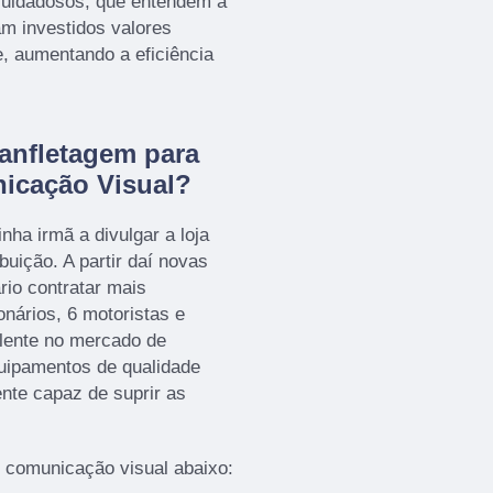
 cuidadosos, que entendem a
m investidos valores
e, aumentando a eficiência
anfletagem para
icação Visual?
nha irmã a divulgar a loja
ibuição. A partir daí novas
rio contratar mais
onários, 6 motoristas e
lente no mercado de
uipamentos de qualidade
te capaz de suprir as
e comunicação visual abaixo: