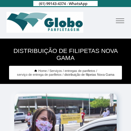
(61) 99143-4374 - WhatsApp
DISTRIBUIÇÃO DE FILIPETAS NOVA
GAMA
Home
Serviços
entregas de panfletos
serviço de entrega de panfletos
distribuição de filipetas Nova Gama