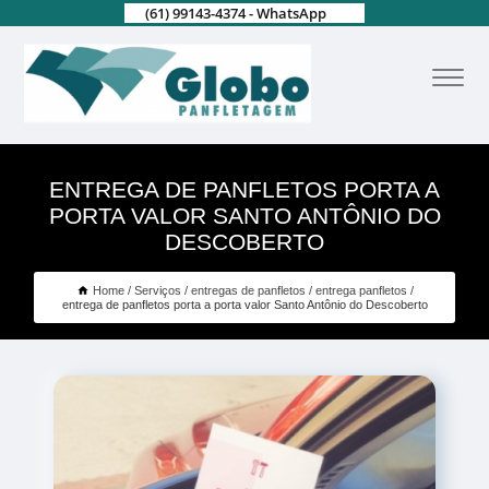
(61) 99143-4374 - WhatsApp
ENTREGA DE PANFLETOS PORTA A
PORTA VALOR SANTO ANTÔNIO DO
DESCOBERTO
Home
Serviços
entregas de panfletos
entrega panfletos
entrega de panfletos porta a porta valor Santo Antônio do Descoberto