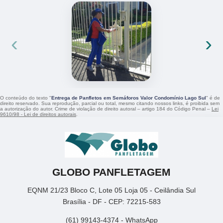
‹
›
O conteúdo do texto "
Entrega de Panfletos em Semáforos Valor Condomínio Lago Sul
" é de
direito reservado. Sua reprodução, parcial ou total, mesmo citando nossos links, é proibida sem
a autorização do autor. Crime de violação de direito autoral – artigo 184 do Código Penal –
Lei
9610/98 - Lei de direitos autorais
.
GLOBO PANFLETAGEM
EQNM 21/23 Bloco C, Lote 05 Loja 05 - Ceilândia Sul
Brasília - DF - CEP: 72215-583
(61) 99143-4374 - WhatsApp