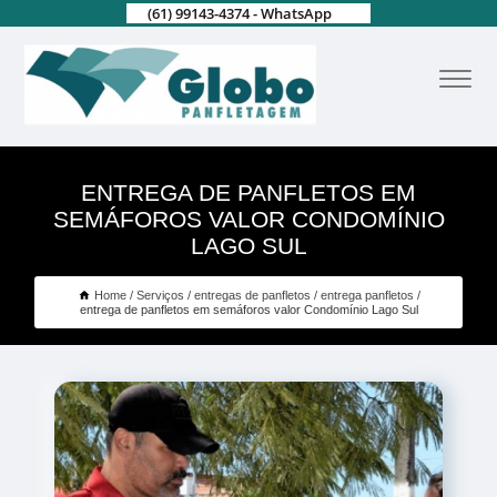
(61) 99143-4374 - WhatsApp
ENTREGA DE PANFLETOS EM
SEMÁFOROS VALOR CONDOMÍNIO
LAGO SUL
Home
Serviços
entregas de panfletos
entrega panfletos
entrega de panfletos em semáforos valor Condomínio Lago Sul