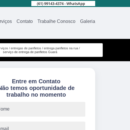
(61) 99143-4374 - WhatsApp
rviços
Contato
Trabalhe Conosco
Galeria
rviços
entregas de panfletos
entrega panfletos na rua
serviço de entrega de panfletos Guará
Entre em Contato
Não temos oportunidade de
trabalho no momento