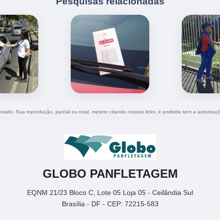
Pesquisas relacionadas
servado. Sua reprodução, parcial ou total, mesmo citando nossos links, é proibida sem a autorizaç
GLOBO PANFLETAGEM
EQNM 21/23 Bloco C, Lote 05 Loja 05 - Ceilândia Sul
Brasília - DF - CEP: 72215-583