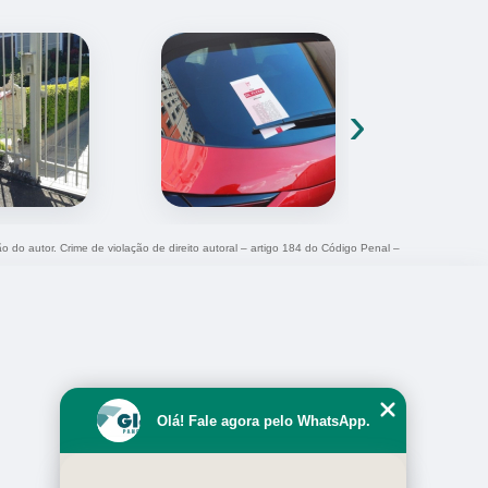
›
ão do autor. Crime de violação de direito autoral – artigo 184 do Código Penal –
Olá! Fale agora pelo WhatsApp.