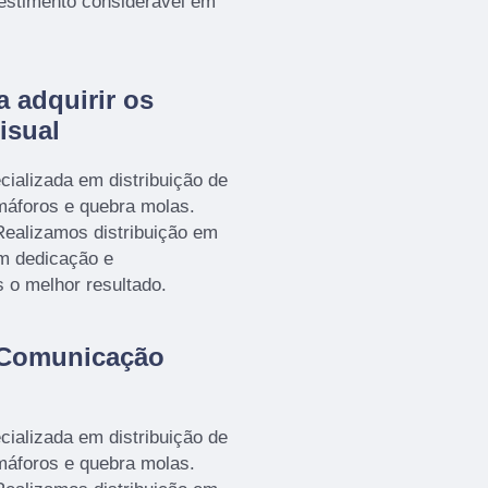
estimento considerável em
a adquirir os
isual
ializada em distribuição de
emáforos e quebra molas.
ealizamos distribuição em
om dedicação e
s o melhor resultado.
 Comunicação
ializada em distribuição de
emáforos e quebra molas.