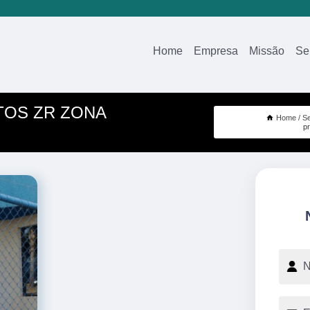
Home
Empresa
Missão
Se
TOS ZR ZONA
Home
Se
p