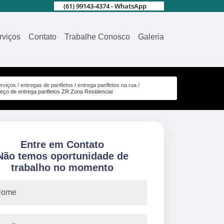
(61) 99143-4374 - WhatsApp
rviços
Contato
Trabalhe Conosco
Galeria
rviços
entregas de panfletos
entrega panfletos na rua
reço de entrega panfletos ZR Zona Residencial
Entre em Contato
Não temos oportunidade de
trabalho no momento