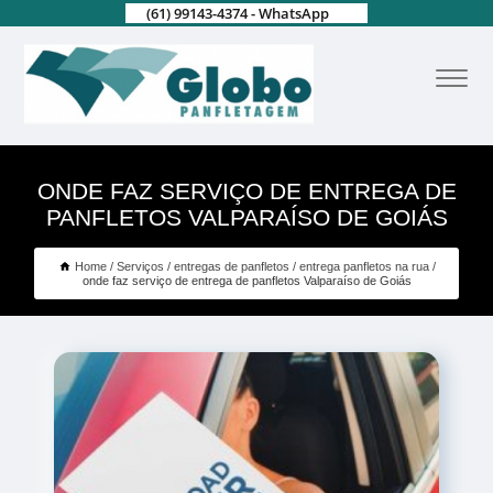
(61) 99143-4374 - WhatsApp
ONDE FAZ SERVIÇO DE ENTREGA DE
PANFLETOS VALPARAÍSO DE GOIÁS
Home
Serviços
entregas de panfletos
entrega panfletos na rua
onde faz serviço de entrega de panfletos Valparaíso de Goiás