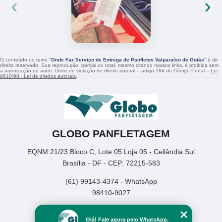
‹
›
O conteúdo do texto "
Onde Faz Serviço de Entrega de Panfletos Valparaíso de Goiás
" é de
direito reservado. Sua reprodução, parcial ou total, mesmo citando nossos links, é proibida sem
a autorização do autor. Crime de violação de direito autoral – artigo 184 do Código Penal –
Lei
9610/98 - Lei de direitos autorais
.
GLOBO PANFLETAGEM
EQNM 21/23 Bloco C, Lote 05 Loja 05 - Ceilândia Sul
Brasília - DF - CEP: 72215-583
(61) 99143-4374 - WhatsApp
98410-9027
Home
Olá! Fale agora pelo WhatsApp.