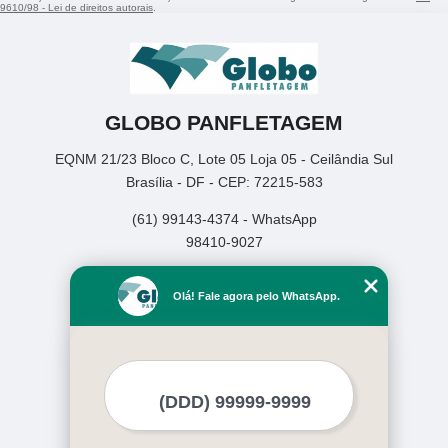
9610/98 - Lei de direitos autorais
.
GLOBO PANFLETAGEM
EQNM 21/23 Bloco C, Lote 05 Loja 05 - Ceilândia Sul
Brasília - DF - CEP: 72215-583
(61) 99143-4374 - WhatsApp
98410-9027
Home
Olá! Fale agora pelo WhatsApp.
Empresa
Missão
Serviços
Contato
Mapa do site
Mais Serviços