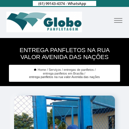
(61) 99143-4374 - WhatsApp
ENTREGA PANFLETOS NA RUA
VALOR AVENIDA DAS NAÇÕES
Home
Serviços
entregas de panfletos
entrega panfletos em Brasília
entrega panfletos na rua valor Avenida das nações