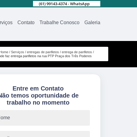
(61) 99143-4374 - WhatsApp
rviços
Contato
Trabalhe Conosco
Galeria
Home
Serviços
entregas de panfletos
entrega de panfletos
nde faz entrega panfletos na rua PTP Praça dos Três Poderes
Entre em Contato
Não temos oportunidade de
trabalho no momento