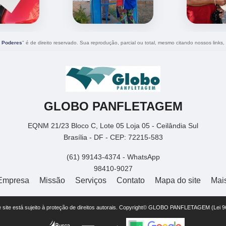
s Poderes
" é de direito reservado. Sua reprodução, parcial ou total, mesmo citando nossos links, 
GLOBO PANFLETAGEM
EQNM 21/23 Bloco C, Lote 05 Loja 05 - Ceilândia Sul
Brasília - DF - CEP: 72215-583
(61) 99143-4374 - WhatsApp
98410-9027
Empresa
Missão
Serviços
Contato
Mapa do site
Mai
te site está sujeito à proteção de direitos autorais. Copyright© GLOBO PANFLETAGEM (Lei 