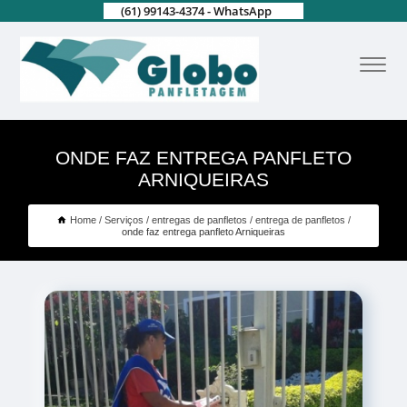
(61) 99143-4374 - WhatsApp
ONDE FAZ ENTREGA PANFLETO
ARNIQUEIRAS
Home
Serviços
entregas de panfletos
entrega de panfletos
onde faz entrega panfleto Arniqueiras