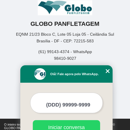
GLOBO PANFLETAGEM
EQNM 21/23 Bloco C, Lote 05 Loja 05 - Ceilândia Sul
Brasília - DF - CEP: 72215-583
(61) 99143-4374 - WhatsApp
98410-9027
Home
Olá! Fale agora pelo WhatsApp.
Empresa
Missão
Serviços
Contato
Mapa do site
Mais Serviços
O inteiro teor deste site está sujeito à proteção de direitos autorais. Copyright©
Iniciar conversa
GLOBO PANFLETAGEM (Lei 9610 de 19/02/1998)