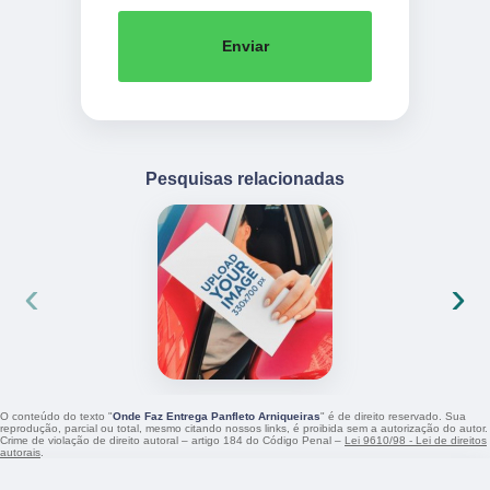
Enviar
Pesquisas relacionadas
‹
›
O conteúdo do texto "
Onde Faz Entrega Panfleto Arniqueiras
" é de direito reservado. Sua
reprodução, parcial ou total, mesmo citando nossos links, é proibida sem a autorização do autor.
Crime de violação de direito autoral – artigo 184 do Código Penal –
Lei 9610/98 - Lei de direitos
autorais
.