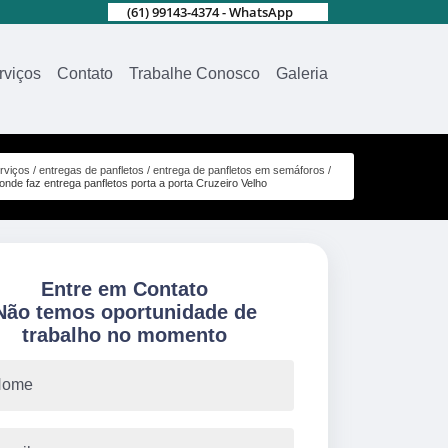
(61) 99143-4374 - WhatsApp
rviços
Contato
Trabalhe Conosco
Galeria
rviços
entregas de panfletos
entrega de panfletos em semáforos
onde faz entrega panfletos porta a porta Cruzeiro Velho
Entre em Contato
Não temos oportunidade de
trabalho no momento