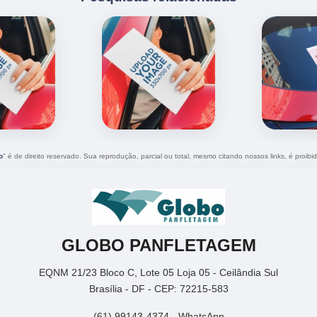
o
" é de direito reservado. Sua reprodução, parcial ou total, mesmo citando nossos links, é proibi
GLOBO PANFLETAGEM
EQNM 21/23 Bloco C, Lote 05 Loja 05 - Ceilândia Sul
Brasília - DF - CEP: 72215-583
(61) 99143-4374 - WhatsApp