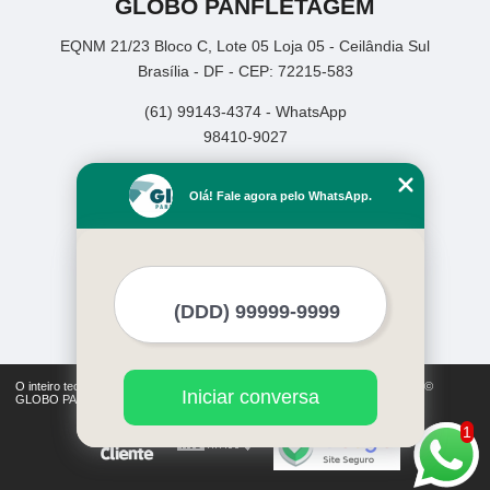
GLOBO PANFLETAGEM
EQNM 21/23 Bloco C, Lote 05 Loja 05 - Ceilândia Sul
Brasília - DF - CEP: 72215-583
(61) 99143-4374 - WhatsApp
98410-9027
Home
Olá! Fale agora pelo WhatsApp.
Empresa
Missão
Serviços
Contato
Mapa do site
Mais Serviços
O inteiro teor deste site está sujeito à proteção de direitos autorais. Copyright©
Iniciar conversa
GLOBO PANFLETAGEM (Lei 9610 de 19/02/1998)
1