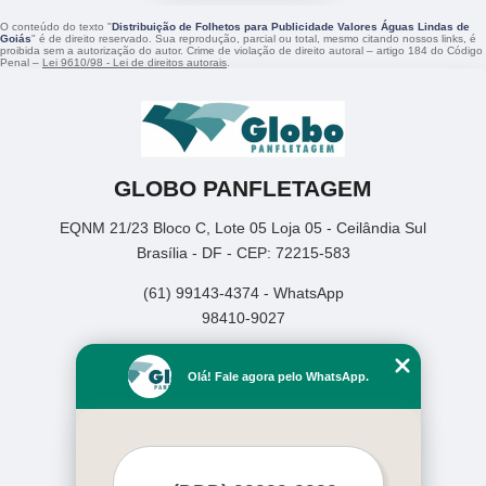
O conteúdo do texto "
Distribuição de Folhetos para Publicidade Valores Águas Lindas de
Goiás
" é de direito reservado. Sua reprodução, parcial ou total, mesmo citando nossos links, é
proibida sem a autorização do autor. Crime de violação de direito autoral – artigo 184 do Código
Penal –
Lei 9610/98 - Lei de direitos autorais
.
GLOBO PANFLETAGEM
EQNM 21/23 Bloco C, Lote 05 Loja 05 - Ceilândia Sul
Brasília - DF - CEP: 72215-583
(61) 99143-4374 - WhatsApp
98410-9027
Home
Olá! Fale agora pelo WhatsApp.
Empresa
Missão
Serviços
Contato
Mapa do site