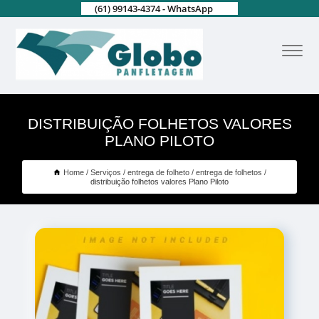
(61) 99143-4374 - WhatsApp
DISTRIBUIÇÃO FOLHETOS VALORES
PLANO PILOTO
Home
Serviços
entrega de folheto
entrega de folhetos
distribuição folhetos valores Plano Piloto