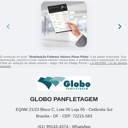
‹
›
O conteúdo do texto "
Distribuição Folhetos Valores Plano Piloto
" é de direito reservado. Sua
reprodução, parcial ou total, mesmo citando nossos links, é proibida sem a autorização do autor.
Crime de violação de direito autoral – artigo 184 do Código Penal –
Lei 9610/98 - Lei de direitos
autorais
.
GLOBO PANFLETAGEM
EQNM 21/23 Bloco C, Lote 05 Loja 05 - Ceilândia Sul
Brasília - DF - CEP: 72215-583
(61) 99143-4374 - WhatsApp