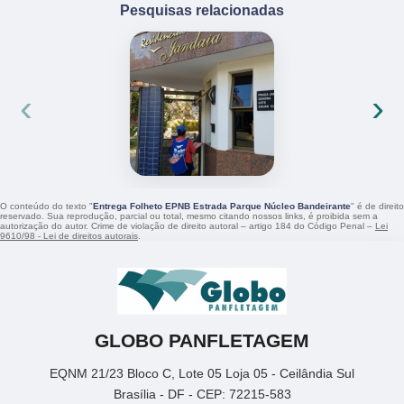
Pesquisas relacionadas
‹
›
O conteúdo do texto "
Entrega Folheto EPNB Estrada Parque Núcleo Bandeirante
" é de direito
reservado. Sua reprodução, parcial ou total, mesmo citando nossos links, é proibida sem a
autorização do autor. Crime de violação de direito autoral – artigo 184 do Código Penal –
Lei
9610/98 - Lei de direitos autorais
.
GLOBO PANFLETAGEM
EQNM 21/23 Bloco C, Lote 05 Loja 05 - Ceilândia Sul
Brasília - DF - CEP: 72215-583