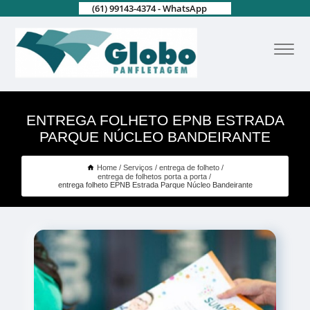
(61) 99143-4374 - WhatsApp
ENTREGA FOLHETO EPNB ESTRADA
PARQUE NÚCLEO BANDEIRANTE
Home
Serviços
entrega de folheto
entrega de folhetos porta a porta
entrega folheto EPNB Estrada Parque Núcleo Bandeirante