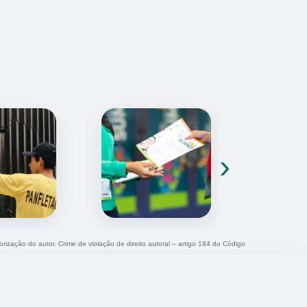
›
orização do autor. Crime de violação de direito autoral – artigo 184 do Código