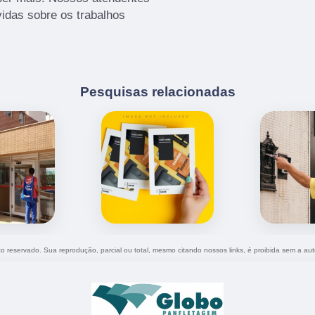
idas sobre os trabalhos
Pesquisas relacionadas
ito reservado. Sua reprodução, parcial ou total, mesmo citando nossos links, é proibida sem a aut