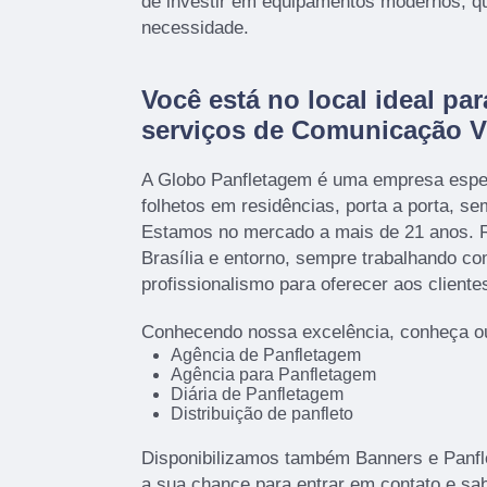
de investir em equipamentos modernos, q
necessidade.
Você está no local ideal par
serviços de Comunicação V
A Globo Panfletagem é uma empresa espec
folhetos em residências, porta a porta, s
Estamos no mercado a mais de 21 anos. R
Brasília e entorno, sempre trabalhando c
profissionalismo para oferecer aos cliente
Conhecendo nossa excelência, conheça ou
Agência de Panfletagem
Agência para Panfletagem
Diária de Panfletagem
Distribuição de panfleto
Disponibilizamos também Banners e Panfle
a sua chance para entrar em contato e sa