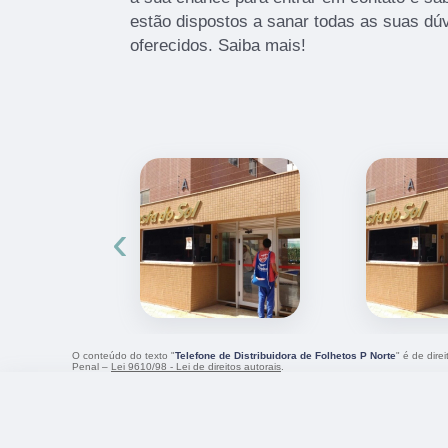
estão dispostos a sanar todas as suas dúv
oferecidos. Saiba mais!
‹
O conteúdo do texto "
Telefone de Distribuidora de Folhetos P Norte
" é de dire
Penal –
Lei 9610/98 - Lei de direitos autorais
.