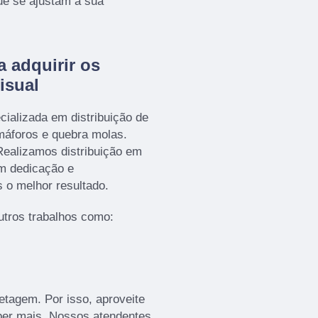
ue se ajustam a sua
a adquirir os
isual
ializada em distribuição de
emáforos e quebra molas.
ealizamos distribuição em
om dedicação e
s o melhor resultado.
tros trabalhos como:
tagem. Por isso, aproveite
ber mais. Nossos atendentes