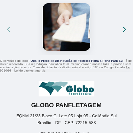
‹
›
O conteúdo do texto "
Qual o Preço de Distribuição de Folhetos Porta a Porta Park Sul
" é de
direito reservado. Sua reprodução, parcial ou total, mesmo citando nossos links, é proibida sem
a autorização do autor. Crime de violação de direito autoral – artigo 184 do Código Penal –
Lei
9610/98 - Lei de direitos autorais
.
GLOBO PANFLETAGEM
EQNM 21/23 Bloco C, Lote 05 Loja 05 - Ceilândia Sul
Brasília - DF - CEP: 72215-583